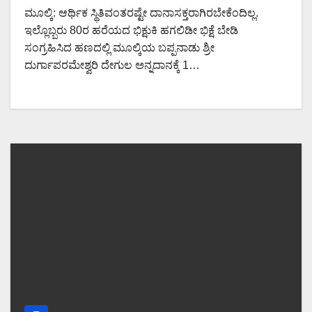
ಮೂಲ್ಕಿ: ಆರ್ಥಿಕ ಸ್ಥಿತಿವಂತರಷ್ಟೇ ದಾನಾಸಕ್ತರಾಗಿರಬೇಕೆಂದಿಲ್ಲ.
ಇಲ್ಲೊಬ್ಬರು 80ರ ಹರೆಯದ ಭಿಕ್ಷುಕಿ ಹಗಲಿಡೀ ಭಿಕ್ಷೆ ಬೇಡಿ
ಸಂಗ್ರಹಿಸಿದ ಹಣದಲ್ಲಿ ಮೂಲ್ಕಿಯ ಬಪ್ಪನಾಡು ಶ್ರೀ
ದುರ್ಗಾಪರಮೇಶ್ವರಿ ದೇಗುಲ ಅನ್ನದಾನಕ್ಕೆ 1…