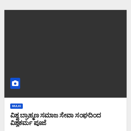
MULKI
ವಿಶ್ವ ಬ್ರಾಹ್ಮಣ ಸಮಾಜ ಸೇವಾ ಸಂಘದಿಂದ
ವಿಶ್ವಕರ್ಮ ಪೂಜೆ