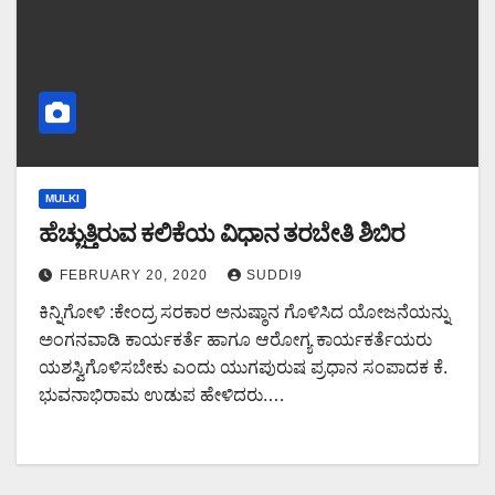
MULKI
ಹೆಚ್ಚುತ್ತಿರುವ ಕಲಿಕೆಯ ವಿಧಾನ ತರಬೇತಿ ಶಿಬಿರ
FEBRUARY 20, 2020
SUDDI9
ಕಿನ್ನಿಗೋಳಿ :ಕೇಂದ್ರ ಸರಕಾರ ಅನುಷ್ಠಾನ ಗೊಳಿಸಿದ ಯೋಜನೆಯನ್ನು
ಅಂಗನವಾಡಿ ಕಾರ್ಯಕರ್ತೆ ಹಾಗೂ ಆರೋಗ್ಯ ಕಾರ್ಯಕರ್ತೆಯರು
ಯಶಸ್ವಿಗೊಳಿಸಬೇಕು ಎಂದು ಯುಗಪುರುಷ ಪ್ರಧಾನ ಸಂಪಾದಕ ಕೆ.
ಭುವನಾಭಿರಾಮ ಉಡುಪ ಹೇಳಿದರು.…