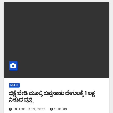
MULKI
ಭಿಕ್ಷೆ ಬೇಡಿ ಮೂಲ್ಕಿ ಬಪ್ಪನಾಡು ದೇಗುಲಕ್ಕೆ 1 ಲಕ್ಷ
ನೀಡಿದ ವೃದ್ಧೆ
OCTOBER 19, 2022
SUDDI9