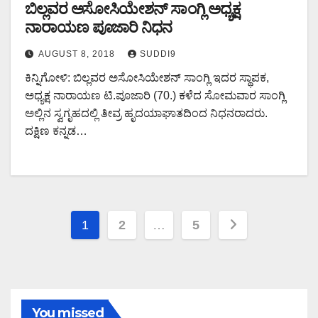
ಬಿಲ್ಲವರ ಅಸೋಸಿಯೇಶನ್ ಸಾಂಗ್ಲಿ ಅಧ್ಯಕ್ಷ
ನಾರಾಯಣ ಪೂಜಾರಿ ನಿಧನ
AUGUST 8, 2018
SUDDI9
ಕಿನ್ನಿಗೋಳಿ: ಬಿಲ್ಲವರ ಅಸೋಸಿಯೇಶನ್ ಸಾಂಗ್ಲಿ ಇದರ ಸ್ಥಾಪಕ,
ಅಧ್ಯಕ್ಷ ನಾರಾಯಣ ಟಿ.ಪೂಜಾರಿ (70.) ಕಳೆದ ಸೋಮವಾರ ಸಾಂಗ್ಲಿ
ಅಲ್ಲಿನ ಸ್ವಗೃಹದಲ್ಲಿ ತೀವ್ರ ಹೃದಯಾಘಾತದಿಂದ ನಿಧನರಾದರು.
ದಕ್ಷಿಣ ಕನ್ನಡ…
Posts
1
2
…
5
pagination
You missed