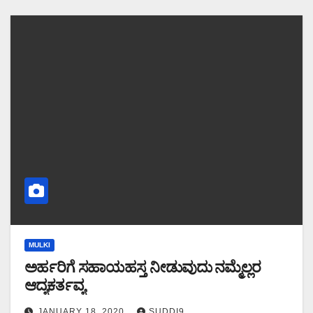
MULKI
ಅರ್ಹರಿಗೆ ಸಹಾಯಹಸ್ತ ನೀಡುವುದು ನಮ್ಮೆಲ್ಲರ
ಆದ್ಯಕರ್ತವ್ಯ
JANUARY 18, 2020
SUDDI9