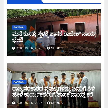
BANTWAL
ಮನೆ ಕುಸಿತ; ಸ್ಥಳಕ್ಕೆ‌ ಶಾಸಕ ರಾಜೇಶ್ ನಾಯ್ಕ್
ಭೇಟಿ
AUGUST 6, 2026
SUDDI9
BANTWAL
ರಾಜ್ಯ ಸರಕಾರದ ವೈಫಲ್ಯಗಳನ್ನು ಜನರಿಗೆ ತಿಳಿ
ಹೇಳಿ ಕಾರ್ಯಕರ್ತರಿಗೆ ಶಾಸಕ ನಾಯ್ಕ್ ಕರೆ
AUGUST 6, 2026
SUDDI9