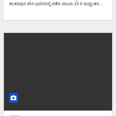
ಶಂಕರಪುರ ಜೇಸಿ ಭವನದಲ್ಲಿ ನಡೆದ ವಲಯ 15 ರ ಮಧ್ಯಂತರ…