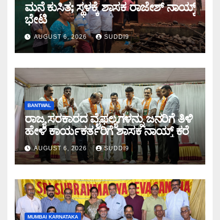
ಮನೆ ಕುಸಿತ; ಸ್ಥಳಕ್ಕೆ‌ ಶಾಸಕ ರಾಜೇಶ್ ನಾಯ್ಕ್
ಭೇಟಿ
AUGUST 6, 2026
SUDDI9
BANTWAL
ರಾಜ್ಯ ಸರಕಾರದ ವೈಫಲ್ಯಗಳನ್ನು ಜನರಿಗೆ ತಿಳಿ
ಹೇಳಿ ಕಾರ್ಯಕರ್ತರಿಗೆ ಶಾಸಕ ನಾಯ್ಕ್ ಕರೆ
AUGUST 6, 2026
SUDDI9
MUMBAI KARNATAKA