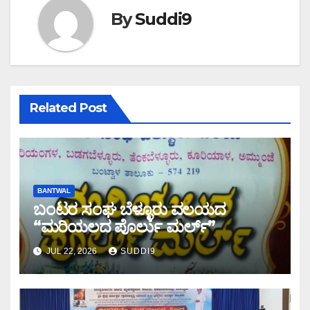
By
Suddi9
Related Post
BANTWAL
ಬಂಟರ ಸಂಘ ಬೆಳ್ಳೂರು ವಲಯದ
“ಮರಿಯಲದ ಪೊರ್ಲು ಮರ್ಲ್‌”
JUL 22, 2026
SUDDI9