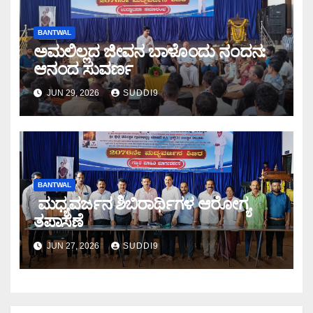
BANTWAL
ಅಮಲಿಲ್ಲದ ಜೀವನ ಬಾಳೊಂದು ನಂದನ:
ಆನಂದ ಸುವರ್ಣ
JUN 29, 2026
SUDDI9
BANTWAL
ಮಧ್ಯವರ್ಜನ ಶಿಬಿರಾರ್ಥಿಗಳ ಆರೋಗ್ಯ
ತಪಾಸಣೆ
JUN 27, 2026
SUDDI9