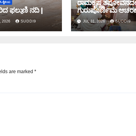
ರಾಮಕೃಷ್ಣ ತಪೋವನದಲ್ಲ
-ಕೈಕಂಬ
ಿದ ಫಲ್ಗುಣಿ ನದಿ |
ಗುರುಪೂರ್ಣಿಮೆ ಆಚರಣ
, 2026
SUDDI9
JUL 31, 2026
SUDDI9
elds are marked
*