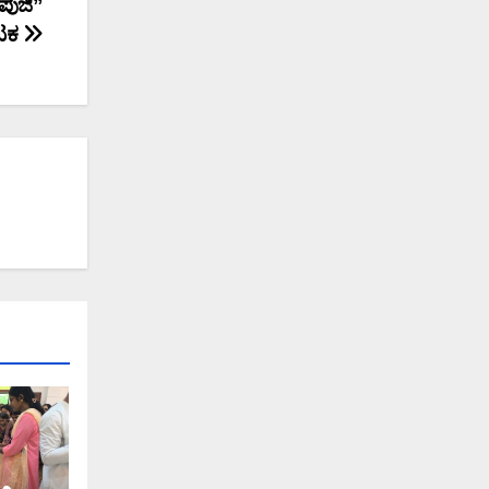
ಪುಜಿ”
ಟಕ