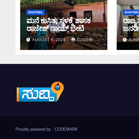
BANTWAL
BANTWA
ಮನೆ ಕುಸಿತ; ಸ್ಥಳಕ್ಕೆ‌ ಶಾಸಕ
ರಾಜ್ಯ
ರಾಜೇಶ್ ನಾಯ್ಕ್ ಭೇಟಿ
ಜನರಿಗ
ಕಾರ್
AUGUST 6, 2026
SUDDI9
AUGU
ನಾಯ್ಕ
Proudly powered by : CODEMARK