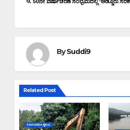
Post
50ನೇ ವರ್ಷಾಚರಣೆ ಸಂಭ್ರಮದಲ್ಲಿ ‘ಅಡ್ಡೂರು ಸರಕಾ
navigation
By
Suddi9
Related Post
KAIKAMBA-ಕೈಕಂಬ