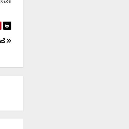
ಡ ಸಮಿತ
ುಜೆ