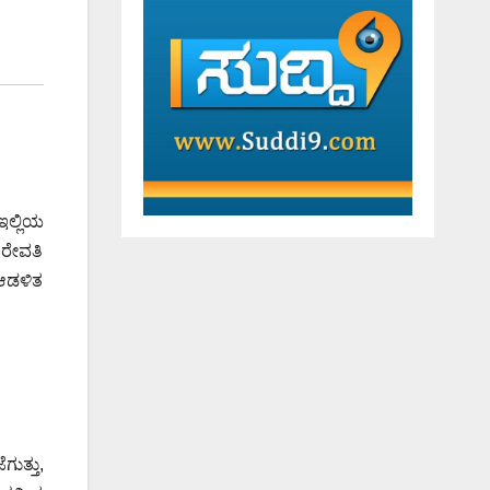
ಲ್ಲಿಯ
 ರೇವತಿ
 ಆಡಳಿತ
ುತ್ತು,