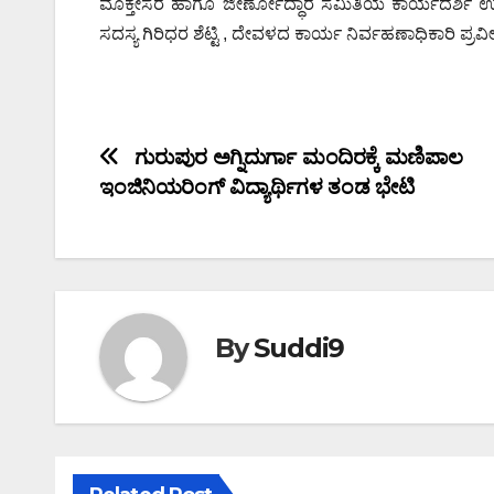
ಮೊಕ್ತೇಸರ ಹಾಗೂ ಜೀರ್ಣೋದ್ಧಾರ ಸಮಿತಿಯ ಕಾರ್ಯದರ್ಶಿ ಉಳಿಪಾ
ಸದಸ್ಯ ಗಿರಿಧರ ಶೆಟ್ಟಿ , ದೇವಳದ ಕಾರ್ಯ ನಿರ್ವಹಣಾಧಿಕಾರಿ ಪ್ರವೀ
Post
ಗುರುಪುರ ಅಗ್ನಿದುರ್ಗಾ ಮಂದಿರಕ್ಕೆ ಮಣಿಪಾಲ
ಇಂಜಿನಿಯರಿಂಗ್ ವಿದ್ಯಾರ್ಥಿಗಳ ತಂಡ ಭೇಟಿ
navigation
By
Suddi9