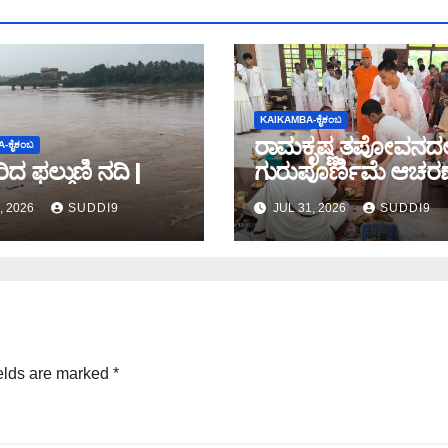
KAIKAMBA-ಕೈಕಂಬ
ರಾಮಕೃಷ್ಣ ತಪೋವನದಲ್ಲ
-ಕೈಕಂಬ
ಿದ ಫಲ್ಗುಣಿ ನದಿ |
ಗುರುಪೂರ್ಣಿಮೆ ಆಚರಣ
, 2026
SUDDI9
JUL 31, 2026
SUDDI9
elds are marked
*