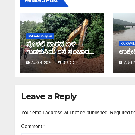
Related Post
KAIKAMBA-ಕೈಕಂಬ
ಪೊಳಲಿ ದ್ವಾರದ ಬಳಿ
KAIKAMBA
ಗುಡ್ಡಕುಸಿದು ರಸ್ತೆ ಸಂಚಾರ
ಉಕ್ಕೇರ
ಸ್ಥಗಿತ
AUG 4, 2026
SUDDI9
AUG 2
Leave a Reply
Your email address will not be published.
Required fi
Comment
*