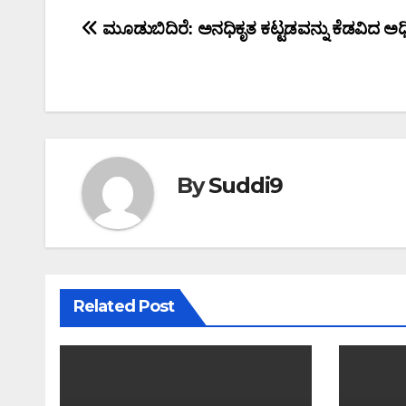
Post
ಮೂಡುಬಿದಿರೆ: ಅನಧಿಕೃತ ಕಟ್ಟಡವನ್ನು ಕೆಡವಿದ ಅಧ
navigation
By
Suddi9
Related Post