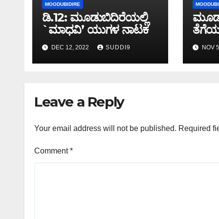
MOODUBIDIRE
MOODUBI
ಡಿ.12: ಮೂಡುಬಿದಿರೆಯಲ್ಲಿ
ಮೂಡುಬ
`ಮಾಧವಿ’ ಯುಗಳ ನಾಟಕ
ತೆಗೆಯ
ಬಿದ್ದು
DEC 12, 2022
SUDDI9
NOV 5
Leave a Reply
Your email address will not be published.
Required fi
Comment
*