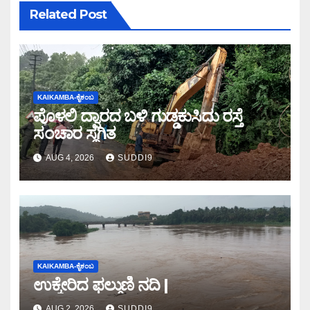
Related Post
KAIKAMBA-ಕೈಕಂಬ
ಪೊಳಲಿ ದ್ವಾರದ ಬಳಿ ಗುಡ್ಡಕುಸಿದು ರಸ್ತೆ
ಸಂಚಾರ ಸ್ಥಗಿತ
AUG 4, 2026
SUDDI9
KAIKAMBA-ಕೈಕಂಬ
ಉಕ್ಕೇರಿದ ಫಲ್ಗುಣಿ ನದಿ |
AUG 2, 2026
SUDDI9