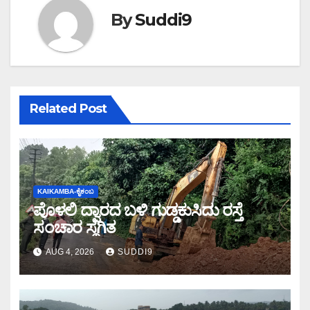
By
Suddi9
Related Post
KAIKAMBA-ಕೈಕಂಬ
ಪೊಳಲಿ ದ್ವಾರದ ಬಳಿ ಗುಡ್ಡಕುಸಿದು ರಸ್ತೆ
ಸಂಚಾರ ಸ್ಥಗಿತ
AUG 4, 2026
SUDDI9