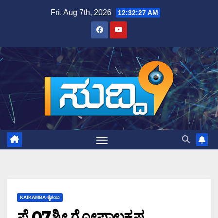
Skip
Fri. Aug 7th, 2026
12:32:27 AM
to
content
KAIKAMBA-ಕೈಕಂಬ
ಫೆ.07ಶ್ರೀ ಗೋಪಾಲಕೃಷ್ಣ