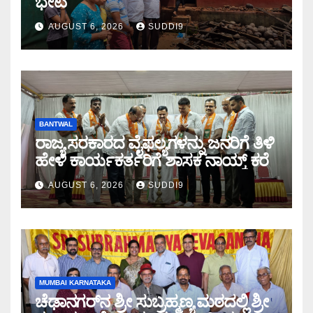
ಭೇಟಿ
AUGUST 6, 2026
SUDDI9
BANTWAL
ರಾಜ್ಯ ಸರಕಾರದ ವೈಫಲ್ಯಗಳನ್ನು ಜನರಿಗೆ ತಿಳಿ
ಹೇಳಿ ಕಾರ್ಯಕರ್ತರಿಗೆ ಶಾಸಕ ನಾಯ್ಕ್ ಕರೆ
AUGUST 6, 2026
SUDDI9
MUMBAI KARNATAKA
ಚೆಢಾನಗರ್‌ನ ಶ್ರೀ ಸುಬ್ರಹ್ಮಣ್ಯ ಮಠದಲ್ಲಿ ಶ್ರೀ