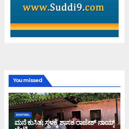
You missed
BANTWAL
ಮನೆ ಕುಸಿತ; ಸ್ಥಳಕ್ಕೆ‌ ಶಾಸಕ ರಾಜೇಶ್ ನಾಯ್ಕ್