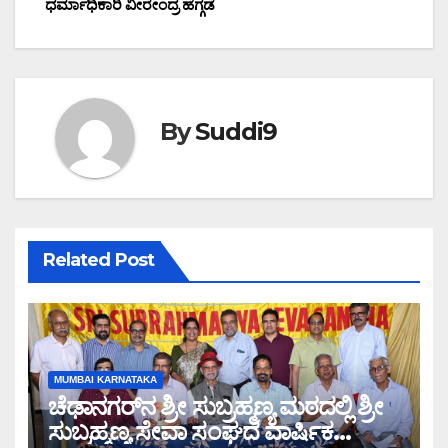
ಧರ್ಮಾಧಿಕಾರಿ ವೀರೇಂದ್ರ ಹೆಗ್ಗಡೆ
By
Suddi9
Related Post
MUMBAI KARNATAKA
ಚೆಢಾನಗರ್‌ನ ಶ್ರೀ ಸುಬ್ರಹ್ಮಣ್ಯ ಮಠದಲ್ಲಿ ಶ್ರೀ
ಸುಬ್ರಹ್ಮಣ್ಯ ಸೇವಾ ಸಂಘದ ವಾರ್ಷಿಕ