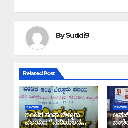
By
Suddi9
Related Post
BANTWAL
BANTWAL
ಬಂಟರ ಸಂಘ ಬೆಳ್ಳೂರು
ಅಮಲಿ
ವಲಯದ “ಮರಿಯಲದ
ಬಾಳೊ