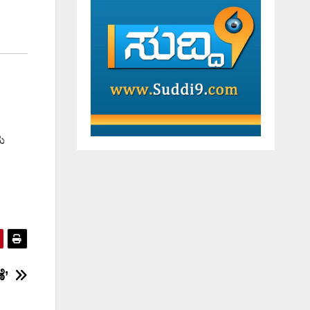
ೀಯ
ಣೆ’