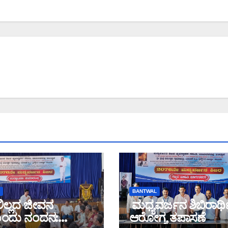
BANTWAL
ಲ್ಲದ ಜೀವನ
ಮಧ್ಯವರ್ಜನ ಶಿಬಿರಾರ್
ಂದು ನಂದನ:
ಆರೋಗ್ಯ ತಪಾಸಣೆ