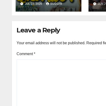
ಪೊರ್ಲು ಮರ್ಲ್‌”
ಆನಂದ
JUL 22, 2026
SUDDI9
JUN 2
Leave a Reply
Your email address will not be published.
Required fi
Comment
*