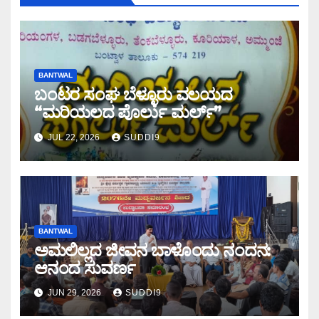
BANTWAL
ಬಂಟರ ಸಂಘ ಬೆಳ್ಳೂರು ವಲಯದ
“ಮರಿಯಲದ ಪೊರ್ಲು ಮರ್ಲ್‌”
JUL 22, 2026
SUDDI9
BANTWAL
ಅಮಲಿಲ್ಲದ ಜೀವನ ಬಾಳೊಂದು ನಂದನ:
ಆನಂದ ಸುವರ್ಣ
JUN 29, 2026
SUDDI9