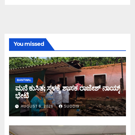
You missed
BANTWAL
ಮನೆ ಕುಸಿತ; ಸ್ಥಳಕ್ಕೆ‌ ಶಾಸಕ ರಾಜೇಶ್ ನಾಯ್ಕ್
ಭೇಟಿ
AUGUST 6, 2026
SUDDI9