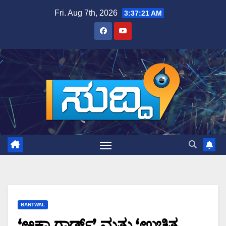
Skip
Fri. Aug 7th, 2026
3:37:22 AM
to
content
BANTWAL
‘ಅಕ್ವಾ ಗಾರ್ಡ್’ ಮತ್ತು ‘ಉಚಿತ