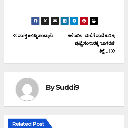
Post
ಮುಕ್ತ ಕಬಡ್ಡಿ ಪಂದ್ಯಾಟ
ತಲೆಂಬಿಲ: ಮಳೆಗೆ ಮನೆ ಕುಸಿತ;
ಪುಟ್ಟ ಸಂಸಾರಕ್ಕೆ ‘ಜಾಗರಣೆ’
navigation
ಶಿಕ್ಷೆ…!
By
Suddi9
Related Post