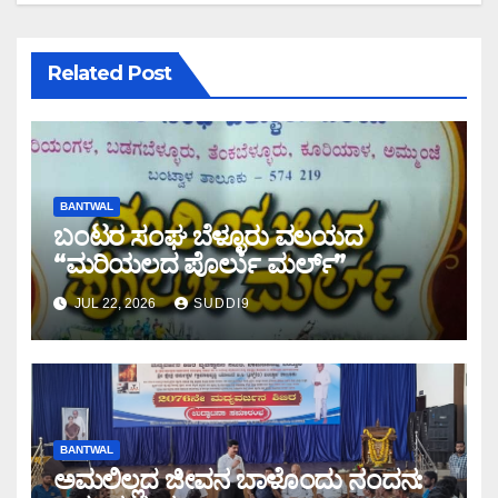
Related Post
BANTWAL
ಬಂಟರ ಸಂಘ ಬೆಳ್ಳೂರು ವಲಯದ
“ಮರಿಯಲದ ಪೊರ್ಲು ಮರ್ಲ್‌”
JUL 22, 2026
SUDDI9
BANTWAL
ಅಮಲಿಲ್ಲದ ಜೀವನ ಬಾಳೊಂದು ನಂದನ: