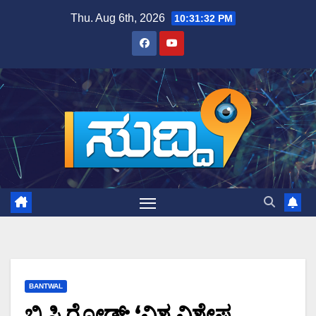
Skip
Thu. Aug 6th, 2026
10:31:33 PM
to
content
BANTWAL
ಬಿ.ಸಿ.ರೋಡ್: ‘ವಿಶ್ವ ವಿಶೇಷ