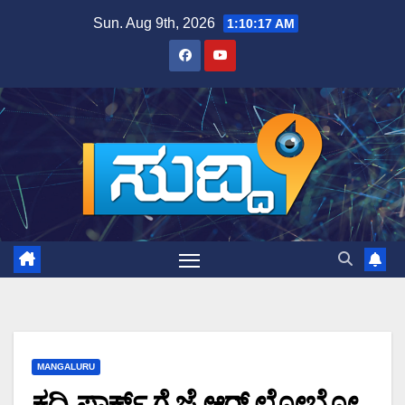
Skip
Sun. Aug 9th, 2026
1:10:18 AM
to
content
MANGALURU
ಕದ್ರಿ ಪಾರ್ಕ್ ಗೆ ಜೆ.ಆರ್ ಲೋಬೋ