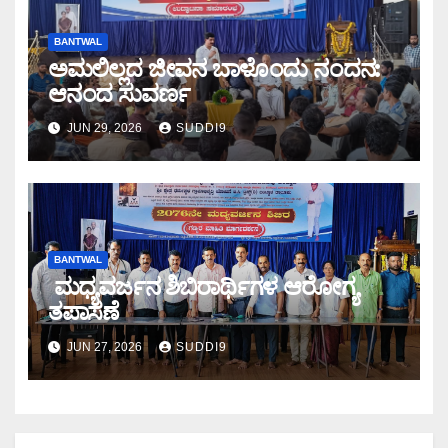
BANTWAL
ಅಮಲಿಲ್ಲದ ಜೀವನ ಬಾಳೊಂದು ನಂದನ:
ಆನಂದ ಸುವರ್ಣ
JUN 29, 2026
SUDDI9
BANTWAL
ಮಧ್ಯವರ್ಜನ ಶಿಬಿರಾರ್ಥಿಗಳ ಆರೋಗ್ಯ
ತಪಾಸಣೆ
JUN 27, 2026
SUDDI9