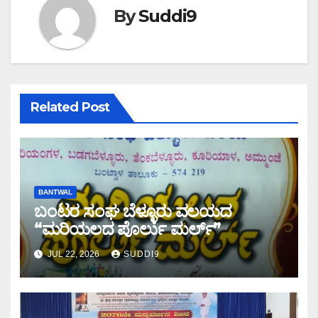
By
Suddi9
Related Post
BANTWAL
ಬಂಟರ ಸಂಘ ಬೆಳ್ಳೂರು ವಲಯದ
“ಮರಿಯಲದ ಪೊರ್ಲು ಮರ್ಲ್‌”
JUL 22, 2026
SUDDI9