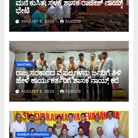
ಮನೆ ಕುಸಿತ; ಸ್ಥಳಕ್ಕೆ‌ ಶಾಸಕ ರಾಜೇಶ್ ನಾಯ್ಕ್
ಭೇಟಿ
AUGUST 6, 2026
SUDDI9
BANTWAL
ರಾಜ್ಯ ಸರಕಾರದ ವೈಫಲ್ಯಗಳನ್ನು ಜನರಿಗೆ ತಿಳಿ
ಹೇಳಿ ಕಾರ್ಯಕರ್ತರಿಗೆ ಶಾಸಕ ನಾಯ್ಕ್ ಕರೆ
AUGUST 6, 2026
SUDDI9
MUMBAI KARNATAKA