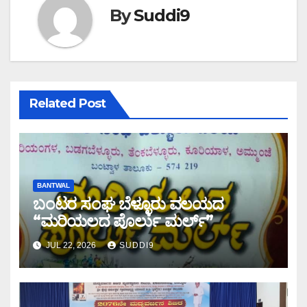
By
Suddi9
Related Post
BANTWAL
ಬಂಟರ ಸಂಘ ಬೆಳ್ಳೂರು ವಲಯದ
“ಮರಿಯಲದ ಪೊರ್ಲು ಮರ್ಲ್‌”
JUL 22, 2026
SUDDI9