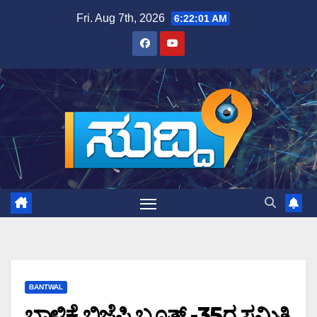
Skip
Fri. Aug 7th, 2026
6:22:02 AM
to
content
BANTWAL
ಬಾಳಿಕೆ ಬಿಜೆಪಿ ಬೂತ್ -35ರ ಸಮಿತಿ