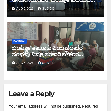
ಅಸೋಸಿಯೇಷನ್ ಬಂಟ್ವಾಳ ವಲಯದ
ವಾರ್ಷಿಕ ಸಭೆ
AUG 5, 2026
SUDDI9
BANTWAL
ಬಂಟ್ವಾಳ ತಾಲೂಕು ಪಿಂಚಣಿದಾರರ
ಸಂಘವು ನಿವೃತ್ತ ಸರಕಾರಿ ನೌಕರರ
ಸಂಘವಾಗಿ ನೋಂದಾವಣೆ
AUG 5, 2026
SUDDI9
Leave a Reply
Your email address will not be published.
Required