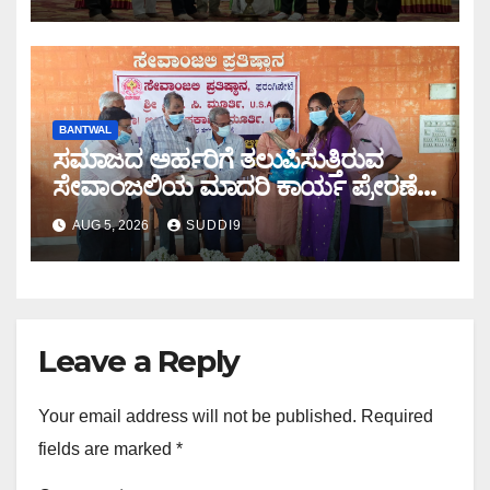
BANTWAL
ಸಮಾಜದ ಅರ್ಹರಿಗೆ ತಲುಪಿಸುತ್ತಿರುವ
ಸೇವಾಂಜಲಿಯ ಮಾದರಿ ಕಾರ್ಯ ಪ್ರೇರಣೆ:
ಎ.ಜಯಕುಮಾರ ಶೆಟ್ಟಿ
AUG 5, 2026
SUDDI9
Leave a Reply
Your email address will not be published.
Required
fields are marked
*