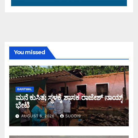
You missed
BANTWAL
ಮನೆ ಕುಸಿತ; ಸ್ಥಳಕ್ಕೆ‌ ಶಾಸಕ ರಾಜೇಶ್ ನಾಯ್ಕ್
ಭೇಟಿ
AUGUST 6, 2026
SUDDI9