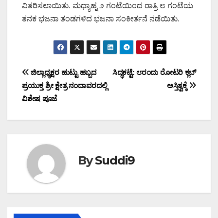
ವಿತರಿಸಲಾಯಿತು. ಮಧ್ಯಾಹ್ನ ೨ ಗಂಟೆಯಿಂದ ರಾತ್ರಿ ೮ ಗಂಟೆಯ
ತನಕ ಭಜನಾ ತಂಡಗಳಿದ ಭಜನಾ ಸಂಕೀರ್ತನೆ ನಡೆಯಿತು.
Post
ಜಿಲ್ಲಾಧ್ಯಕ್ಷರ ಹುಟ್ಟು ಹಬ್ಬದ
ಸಿದ್ಧಕಟ್ಟೆ: ೮ರಂದು ರೋಟರಿ ಕ್ಲಬ್
ಪ್ರಯುಕ್ತ ಶ್ರೀ ಕ್ಷೇತ್ರ ನಂದಾವರದಲ್ಲಿ
ಅಸ್ತಿತ್ವಕ್ಕೆ
navigation
ವಿಶೇಷ ಪೂಜೆ
By
Suddi9