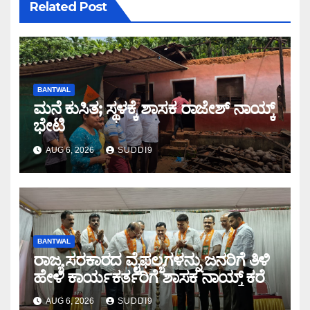
Related Post
BANTWAL
ಮನೆ ಕುಸಿತ; ಸ್ಥಳಕ್ಕೆ‌ ಶಾಸಕ ರಾಜೇಶ್ ನಾಯ್ಕ್
ಭೇಟಿ
AUG 6, 2026
SUDDI9
BANTWAL
ರಾಜ್ಯ ಸರಕಾರದ ವೈಫಲ್ಯಗಳನ್ನು ಜನರಿಗೆ ತಿಳಿ
ಹೇಳಿ ಕಾರ್ಯಕರ್ತರಿಗೆ ಶಾಸಕ ನಾಯ್ಕ್ ಕರೆ
AUG 6, 2026
SUDDI9