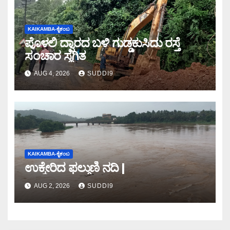
KAIKAMBA-ಕೈಕಂಬ
ಪೊಳಲಿ ದ್ವಾರದ ಬಳಿ ಗುಡ್ಡಕುಸಿದು ರಸ್ತೆ
ಸಂಚಾರ ಸ್ಥಗಿತ
AUG 4, 2026
SUDDI9
KAIKAMBA-ಕೈಕಂಬ
ಉಕ್ಕೇರಿದ ಫಲ್ಗುಣಿ ನದಿ |
AUG 2, 2026
SUDDI9