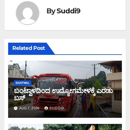
By
Suddi9
Related Post
BANTWAL
ಬಂಟ್ವಾಳದಿಂದ ಉದ್ಯೋಗಮೇಳಕ್ಕೆ ಎರಡು
ಬಸ್
AUG 7, 2026
SUDDI9