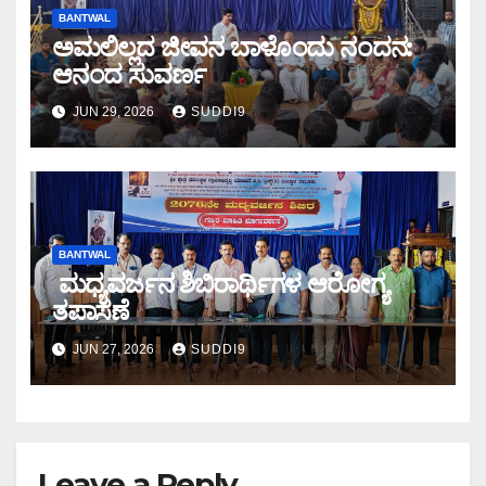
BANTWAL
ಅಮಲಿಲ್ಲದ ಜೀವನ ಬಾಳೊಂದು ನಂದನ:
ಆನಂದ ಸುವರ್ಣ
JUN 29, 2026
SUDDI9
BANTWAL
ಮಧ್ಯವರ್ಜನ ಶಿಬಿರಾರ್ಥಿಗಳ ಆರೋಗ್ಯ
ತಪಾಸಣೆ
JUN 27, 2026
SUDDI9
Leave a Reply