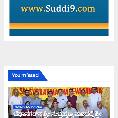
You missed
MUMBAI KARNATAKA
ಚೆಢಾನಗರ್‌ನ ಶ್ರೀ ಸುಬ್ರಹ್ಮಣ್ಯ ಮಠದಲ್ಲಿ ಶ್ರೀ