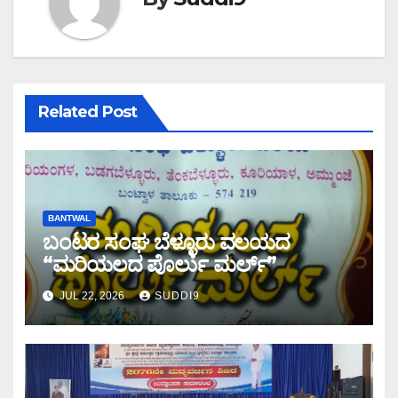
Related Post
BANTWAL
ಬಂಟರ ಸಂಘ ಬೆಳ್ಳೂರು ವಲಯದ
“ಮರಿಯಲದ ಪೊರ್ಲು ಮರ್ಲ್‌”
JUL 22, 2026
SUDDI9