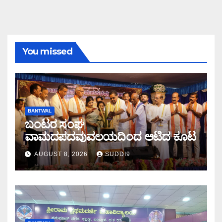
You missed
BANTWAL
ಬಂಟರ ಸಂಘ
ವಾಮದಪದವುವಲಯದಿಂದ ಆಟಿದ ಕೂಟ
AUGUST 8, 2026
SUDDI9