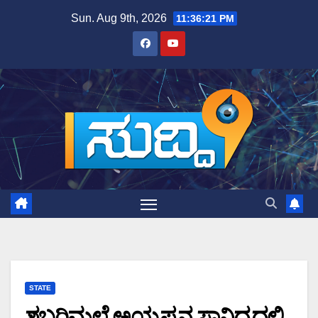
Skip
Sun. Aug 9th, 2026
11:36:22 PM
to
content
STATE
ಶಬರಿಮಲೆ ಅಯ್ಯಪ್ಪನ ಸಾನಿಧ್ಯದಲ್ಲಿ