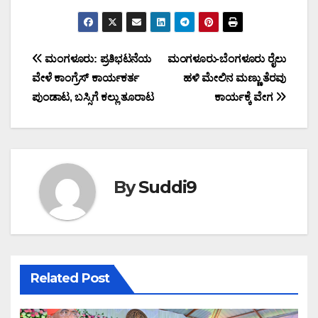
Post
ಮಂಗಳೂರು: ಪ್ರತಿಭಟನೆಯ
ಮಂಗಳೂರು-ಬೆಂಗಳೂರು ರೈಲು
ವೇಳೆ ಕಾಂಗ್ರೆಸ್ ಕಾರ್ಯಕರ್ತ
ಹಳಿ ಮೇಲಿನ ಮಣ್ಣು ತೆರವು
navigation
ಪುಂಡಾಟ, ಬಸ್ಸಿಗೆ ಕಲ್ಲು ತೂರಾಟ
ಕಾರ್ಯಕ್ಕೆ ವೇಗ
By
Suddi9
Related Post