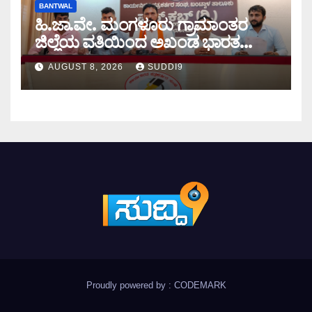
BANTWAL
ಹಿ.ಜಾ.ವೇ. ಮಂಗಳೂರು ಗ್ರಾಮಾಂತರ
ಜಿಲ್ಲೆಯ ವತಿಯಿಂದ ಅಖಂಡ ಭಾರತ
ಸಂಕಲ್ಪ ದಿನ ಕಾರ್ಯಕ್ರಮ ನಿಮಿತ್ತ
AUGUST 8, 2026
SUDDI9
ಜಾಥಾ,ಸಭೆ,ಪ್ರಮುಖರು ಭಾಗಿ
Proudly powered by : CODEMARK